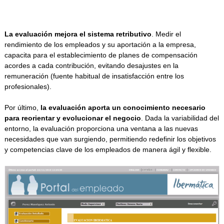
acordo com a American Gaming Association, os funcionários dos
cassinos são mais propensos a permanecer engajados e satisfeitos
em seus trabalhos se sua remuneração e benefícios forem bons e
forem bem tratados. No entanto, se seus funcionários não
La evaluación mejora el sistema retributivo
. Medir el
estiverem tão felizes com seus empregos quanto gostariam, a
rendimiento de los empleados y su aportación a la empresa,
produtividade e a eficiência do seu negócio serão prejudicadas.
capacita para el establecimiento de planes de compensación
Tirar um tempo para treinar funcionários do
https://brasil-
acordes a cada contribución, evitando desajustes en la
cassinos.com/rodadas-gratis/
cassino em diferentes habilidades
remuneración (fuente habitual de insatisfacción entre los
pode torná-los mais versáteis e eficazes em seus trabalhos. Ao
profesionales).
permitir que os funcionários horistas aproveitem as oportunidades
de treinamento cruzado, eles podem ampliar seus conjuntos de
Por último,
la evaluación aporta un conocimiento necesario
habilidades e aumentar seu engajamento. Isso também ajuda os
para reorientar y evolucionar el negocio
. Dada la variabilidad del
funcionários a ganhar mais responsabilidade e controle sobre sua
entorno, la evaluación proporciona una ventana a las nuevas
agenda, além de reduzir a rotatividade.
necesidades que van surgiendo, permitiendo redefinir los objetivos
y competencias clave de los empleados de manera ágil y flexible.