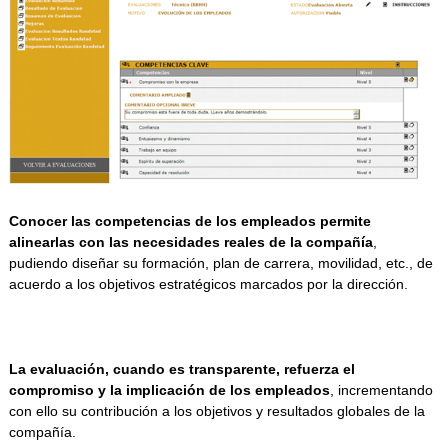
Conocer las competencias de los empleados permite
alinearlas con las necesidades reales de la compañía
,
pudiendo diseñar su formación, plan de carrera, movilidad, etc., de
acuerdo a los objetivos estratégicos marcados por la dirección.
Como aumentar a produtividade dos funcionários do cassino. Na
La evaluación, cuando es transparente, refuerza el
indústria de cassinos, uma das melhores maneiras de maximizar a
compromiso y la implicación de los empleados
, incrementando
eficiência e a lucratividade do seu negócio é aumentar o
con ello su contribución a los objetivos y resultados globales de la
engajamento e a produtividade de seus funcionários existentes. De
compañía.