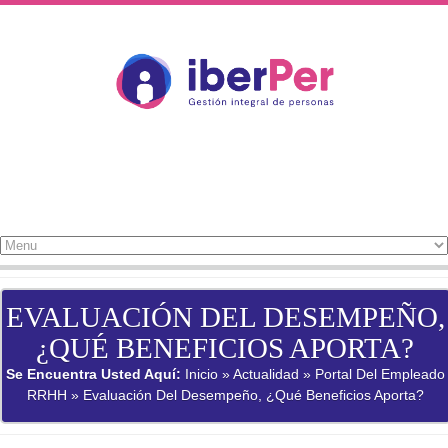
Pasar al contenido principal
EVALUACIÓN DEL DESEMPEÑO,
¿QUÉ BENEFICIOS APORTA?
SE ENCUENTRA USTED AQUÍ
Se Encuentra Usted Aquí:
Inicio
»
Actualidad
»
Portal Del Empleado
RRHH
» Evaluación Del Desempeño, ¿qué Beneficios Aporta?